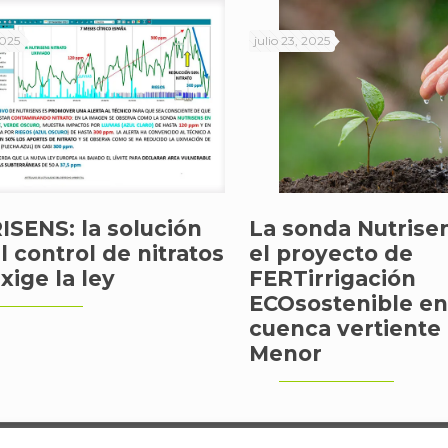
2025
julio 23, 2025
SENS: la solución
La sonda Nutrise
al control de nitratos
el proyecto de
xige la ley
FERTirrigación
ECOsostenible en
cuenca vertiente
Menor